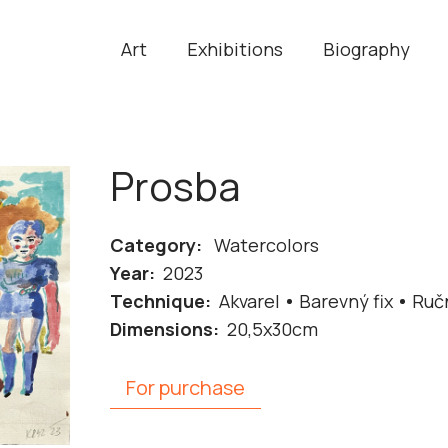
Art
Exhibitions
Biography
Prosba
Category:
Watercolors
Year:
2023
Technique:
Akvarel
Barevný fix
Ručn
Dimensions:
20,5x30cm
For purchase